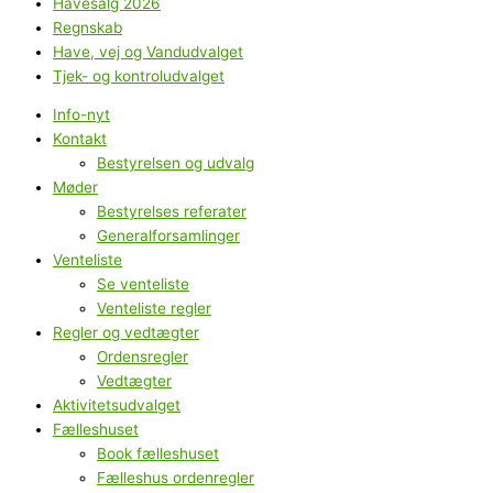
Havesalg 2026
Regnskab
Have, vej og Vandudvalget
Tjek- og kontroludvalget
Info-nyt
Kontakt
Bestyrelsen og udvalg
Møder
Bestyrelses referater
Generalforsamlinger
Venteliste
Se venteliste
Venteliste regler
Regler og vedtægter
Ordensregler
Vedtægter
Aktivitetsudvalget
Fælleshuset
Book fælleshuset
Fælleshus ordenregler