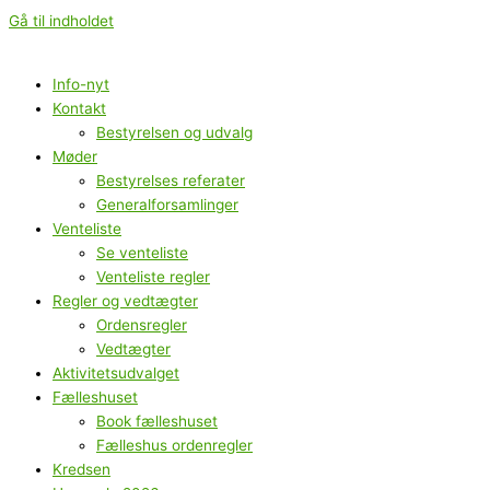
Gå til indholdet
Info-nyt
Kontakt
Bestyrelsen og udvalg
Møder
Bestyrelses referater
Generalforsamlinger
Venteliste
Se venteliste
Venteliste regler
Regler og vedtægter
Ordensregler
Vedtægter
Aktivitetsudvalget
Fælleshuset
Book fælleshuset
Fælleshus ordenregler
Kredsen