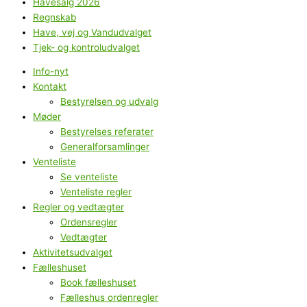
Havesalg 2026
Regnskab
Have, vej og Vandudvalget
Tjek- og kontroludvalget
Info-nyt
Kontakt
Bestyrelsen og udvalg
Møder
Bestyrelses referater
Generalforsamlinger
Venteliste
Se venteliste
Venteliste regler
Regler og vedtægter
Ordensregler
Vedtægter
Aktivitetsudvalget
Fælleshuset
Book fælleshuset
Fælleshus ordenregler