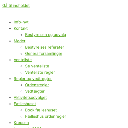
Gå til indholdet
Info-nyt
Kontakt
Bestyrelsen og udvalg
Møder
Bestyrelses referater
Generalforsamlinger
Venteliste
Se venteliste
Venteliste regler
Regler og vedtægter
Ordensregler
Vedtægter
Aktivitetsudvalget
Fælleshuset
Book fælleshuset
Fælleshus ordenregler
Kredsen