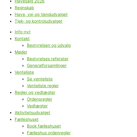
Havesalg 2026
Regnskab
Have, vej og Vandudvalget
Tjek- og kontroludvalget
Info-nyt
Kontakt
Bestyrelsen og udvalg
Møder
Bestyrelses referater
Generalforsamlinger
Venteliste
Se venteliste
Venteliste regler
Regler og vedtægter
Ordensregler
Vedtægter
Aktivitetsudvalget
Fælleshuset
Book fælleshuset
Fælleshus ordenregler